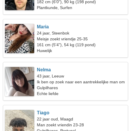
182 cm (6'0"), 90 kg (198 pond)
Plantkunde, Surfen
Maria
24 jaar, Steenbok
Meisje zoekt vriendje 25-35
161 cm (5'4"), 54 kg (119 pond)
Huwelijk
Nelma
43 jaar, Leeuw
Ik ben op zoek naar een aantrekkelijke man om
te dansen
Gulpilhares
Echte liefde
Tiago
22 jaar oud, Maagd
Man zoekt vriendin 23-28
Gulpilhares, Portugal