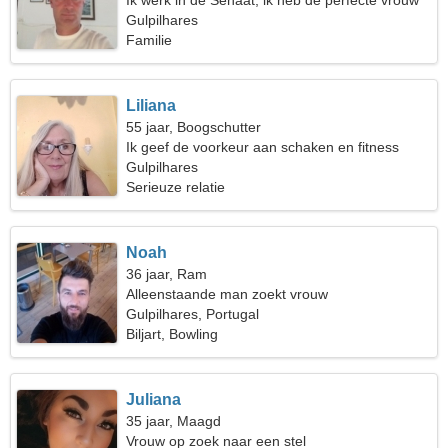
Ik werk in de Senaat, ik heb de perfecte vrouw
nodig
Gulpilhares
Familie
Liliana
55 jaar, Boogschutter
Ik geef de voorkeur aan schaken en fitness
Gulpilhares
Serieuze relatie
Noah
36 jaar, Ram
Alleenstaande man zoekt vrouw
Gulpilhares, Portugal
Biljart, Bowling
Juliana
35 jaar, Maagd
Vrouw op zoek naar een stel