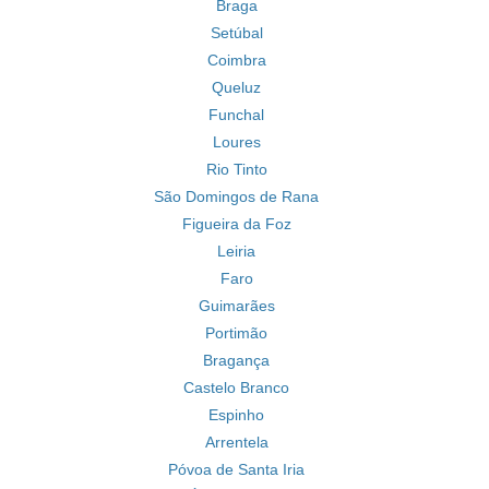
Braga
Setúbal
Coimbra
Queluz
Funchal
Loures
Rio Tinto
São Domingos de Rana
Figueira da Foz
Leiria
Faro
Guimarães
Portimão
Bragança
Castelo Branco
Espinho
Arrentela
Póvoa de Santa Iria