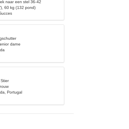
ek naar een stel 36-42
"), 60 kg (132 pond)
 Succes
gschutter
senior dame
ada
e
 Stier
vrouw
da, Portugal