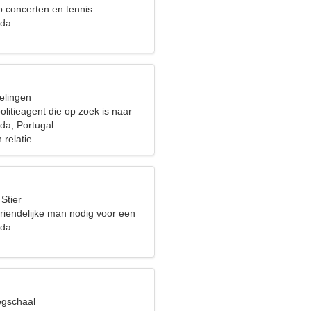
p concerten en tennis
ada
elingen
olitieagent die op zoek is naar
ge vrouw
da, Portugal
 relatie
 Stier
riendelijke man nodig voor een
ada
egschaal