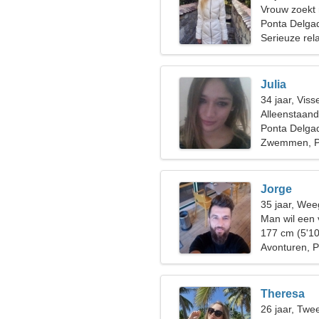
Vrouw zoekt
Ponta Delgad
Serieuze rela
Julia
34 jaar, Viss
Alleenstaan
Ponta Delga
Zwemmen, P
Jorge
35 jaar, Wee
Man wil een
177 cm (5'10
Avonturen, Po
Theresa
26 jaar, Twe