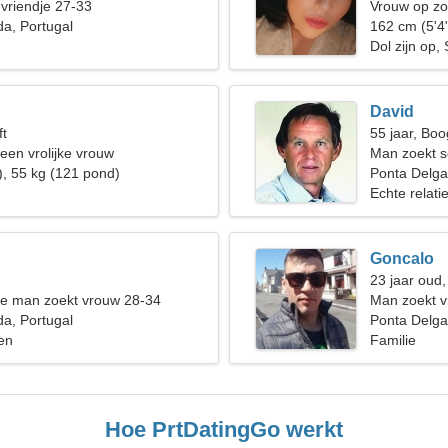
 vriendje 27-33
Vrouw op zo
a, Portugal
162 cm (5'4
Dol zijn op,
David
ft
55 jaar, Boo
 een vrolijke vrouw
Man zoekt 
), 55 kg (121 pond)
Ponta Delg
Echte relati
Goncalo
23 jaar oud,
de man zoekt vrouw 28-34
Man zoekt 
a, Portugal
Ponta Delga
en
Familie
Hoe PrtDatingGo werkt