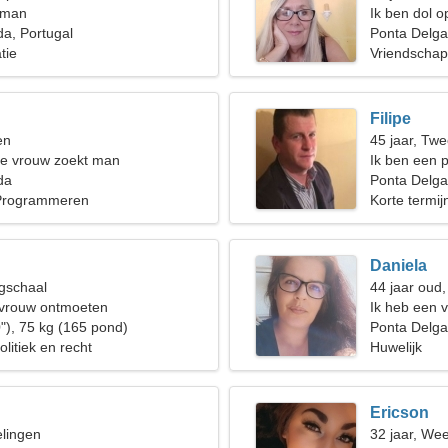
 man
Ik ben dol o
a, Portugal
Ponta Delg
tie
Vriendschap
Filipe
en
45 jaar, Twe
de vrouw zoekt man
Ik ben een p
da
een geweldi
Ponta Delga
rogrammeren
Korte termijn
Daniela
gschaal
44 jaar oud,
 vrouw ontmoeten
Ik heb een v
"), 75 kg (165 pond)
gezin
Ponta Delg
litiek en recht
Huwelijk
Ericson
elingen
32 jaar, We