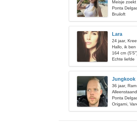
Meisje zoekt
Ponta Delgad
Bruiloft
Lara
24 jaar, Kree
Hallo, ik ben
164 cm (5'5"
Echte liefde
Jungkook
36 jaar, Ram
Alleenstaan
Ponta Delgad
Origami, Var