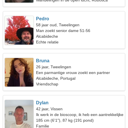
Wandelingen in de open lucht, Robotica
Pedro
58 jaar oud, Tweelingen
Man zoekt senior dame 51-56
Alcabideche
Echte relatie
Bruna
26 jaar, Tweelingen
Een parmantige vrouw zoekt een partner
Alcabideche, Portugal
Vriendschap
Dylan
42 jaar, Vissen
Ik werk in de bioscoop, ik heb een aantrekkelijke
vrouw nodig
185 cm (6'1"), 87 kg (191 pond)
Familie