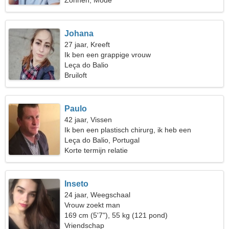
Zonnen, Mode
Johana
27 jaar, Kreeft
Ik ben een grappige vrouw
Leça do Balio
Bruiloft
Paulo
42 jaar, Vissen
Ik ben een plastisch chirurg, ik heb een
uitzonderlijke vrouw nodig
Leça do Balio, Portugal
Korte termijn relatie
Inseto
24 jaar, Weegschaal
Vrouw zoekt man
169 cm (5'7"), 55 kg (121 pond)
Vriendschap