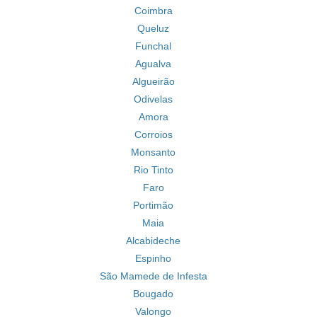
Coimbra
Queluz
Funchal
Agualva
Algueirão
Odivelas
Amora
Corroios
Monsanto
Rio Tinto
Faro
Portimão
Maia
Alcabideche
Espinho
São Mamede de Infesta
Bougado
Valongo