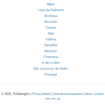
Algés
Leça da Palmeira
Alcobaça
Arcozelo
Ourém
Alijó
Fátima
Semelhe
Almeirim
Charneca
A Ver-o-Mar
São Lourenço de Selho
Portugal
© 2026, PrtDatingGo |
Privacybeleid
|
Gebruiksvoorwaarden
|
Neem contact
met ons op