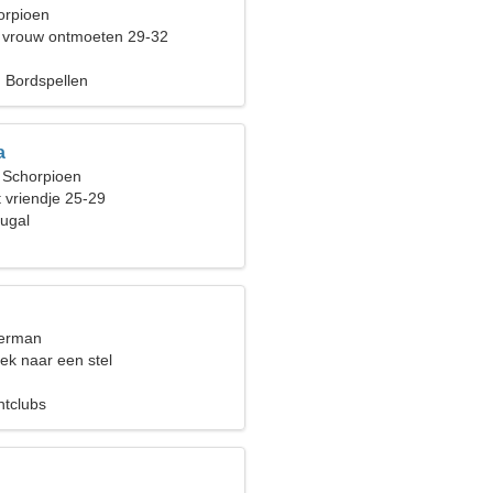
orpioen
 vrouw ontmoeten 29-32
, Bordspellen
a
, Schorpioen
 vriendje 25-29
tugal
terman
ek naar een stel
htclubs