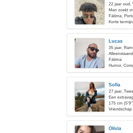
22 jaar oud
Man zoekt v
Fátima, Port
Korte termijn
Lucas
35 jaar, Ram
Alleenstaan
Fátima
Humor, Comp
Sofia
27 jaar, Twe
Een extravag
175 cm (5'9"
Vriendschap
Olivia