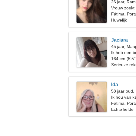
26 jaar, Ram
Vrouw zoekt
Fátima, Port
Huwelijk
Jaciara
45 jaar, Maa
Ik heb een b
te wandelen
164 cm (5'5"
Serieuze rela
Ida
58 jaar oud,
Ik hou van k
Fátima, Port
Echte liefde