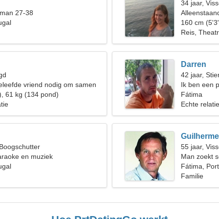
34 jaar, Vis
 man 27-38
Alleenstaan
ugal
160 cm (5'3
Reis, Theatr
Darren
gd
42 jaar, Stie
eleefde vriend nodig om samen
Ik ben een p
), 61 kg (134 pond)
vrouw nodig
Fátima
tie
Echte relati
Guilherme
 Boogschutter
55 jaar, Vis
araoke en muziek
Man zoekt s
ugal
Fátima, Por
Familie