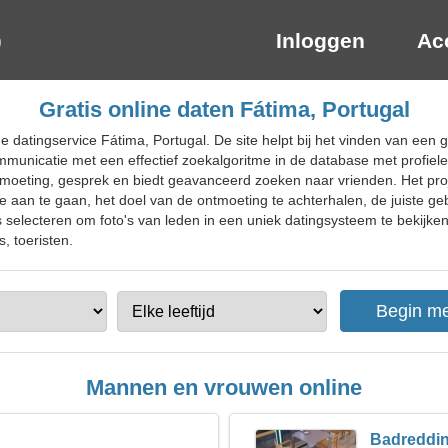
Inloggen
Ac
Gratis online daten Fátima, Portugal
ne datingservice Fátima, Portugal. De site helpt bij het vinden van een
unicatie met een effectief zoekalgoritme in de database met profiel
tmoeting, gesprek en biedt geavanceerd zoeken naar vrienden. Het proj
ie aan te gaan, het doel van de ontmoeting te achterhalen, de juiste g
rs selecteren om foto's van leden in een uniek datingsysteem te bekijken
, toeristen.
Mannen en vrouwen online
Badreddi