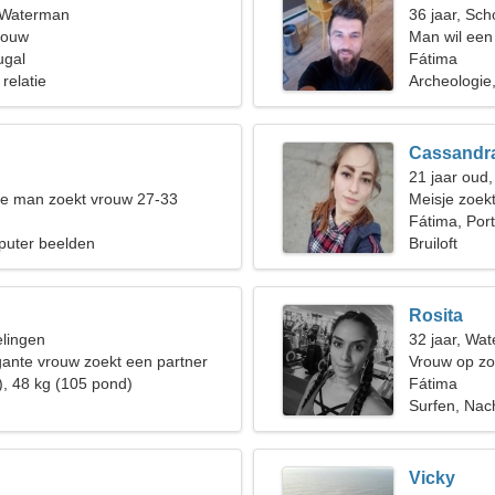
, Waterman
36 jaar, Sch
rouw
Man wil een
ugal
Fátima
 relatie
Archeologie
Cassandr
21 jaar oud
de man zoekt vrouw 27-33
Meisje zoekt
Fátima, Por
uter beelden
Bruiloft
Rosita
elingen
32 jaar, Wa
ante vrouw zoekt een partner
Vrouw op zo
), 48 kg (105 pond)
Fátima
Surfen, Nac
Vicky