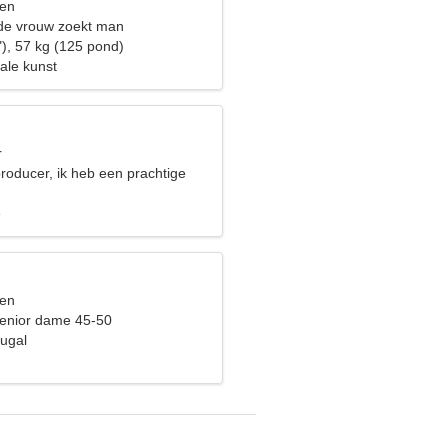
sen
de vrouw zoekt man
"), 57 kg (125 pond)
ale kunst
r
roducer, ik heb een prachtige
e
sen
enior dame 45-50
tugal