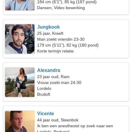
184 cm (6'1"), 85 kg (187 pond)
Dansen, Video bewerking
Jungkook
25 jaar, Kreeft
Man zoekt vriendin 23-30
179 cm (5'11"), 82 kg (180 pond)
Korte termijn relatie
Alexandra
23 jaar oud, Ram
Vrouw zoekt man 24-30
Lordelo
Bruiloft
Vicente
44 jaar oud, Steenbok
Ik ben een anesthesist op zoek naar een
dromerige vrouw
Lordelo, Portugal