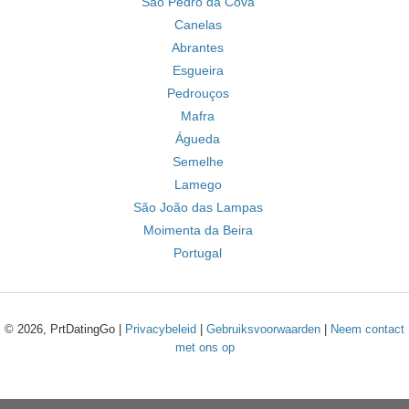
São Pedro da Cova
Canelas
Abrantes
Esgueira
Pedrouços
Mafra
Águeda
Semelhe
Lamego
São João das Lampas
Moimenta da Beira
Portugal
© 2026, PrtDatingGo |
Privacybeleid
|
Gebruiksvoorwaarden
|
Neem contact
met ons op